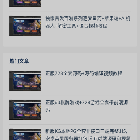
独家首发百游系列逐梦星河+苹果端+Ai机
器人+解密工具+语音视频教程
热门文章
正版728全套源码+源码编译视频教程
正版63棋牌游戏+728游戏全套带前端源
码
新版KG本地PG全套非接口三端完整,H5,
安卓苹果服务器打包版,有前端源码和视频