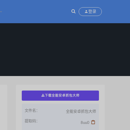
登录
下载全能安卓抓包大师
文件名：
全能安卓抓包大师
下载优惠，请仔细辨别。所有资源均收集
提取码：
8uu0