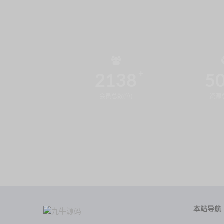
2138
5
会员总数(位)
资源总
本站导航