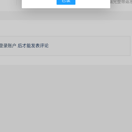
已读
最新猫娱乐 共赢娱乐 独家发布运营棋牌资源 双端完整带返
登录账户
后才能发表评论