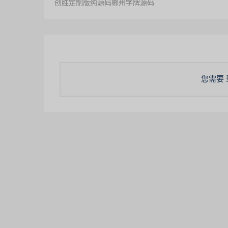
创胜定制版纯源码郴州字牌源码
您需要