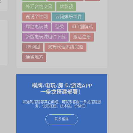
水
外汇合约交易
优影视
说说个性网
云码娱乐组件
辉煌电玩城
菠菜
ATT翻牌鸡
新版电玩城组件下载
激活注册
H5网狐
双端代理系统完整
通城地方
棋牌/电玩/房卡/游戏APP
一条龙搭建部署！
如遇到搭建等其它问题，可联系客服一条龙搭建服
务，优质搭建，技术强，价格低！
联系搭建