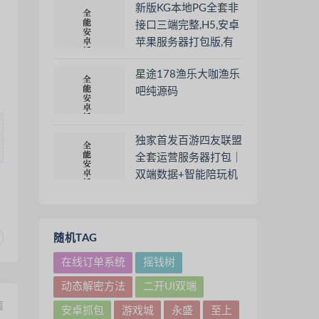
新版KG本地PG全套非
接口三端完整,H5,安卓
苹果服务器打包版,有
前端源码和视频教程
星途178渔乐大咖渔乐
吧纯源码
独家首发百游四友联盟
全套运营服务器打包｜
双端数据+智能陪玩机
器人｜附解密工具及高
清视频教程
随机TAG
在线订单系统
摇钱树
动态解密方法
二开UI双端
篇
安卓抓包
游戏城
永盛
至上