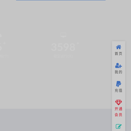
6
3598
首页
布(个)
稳定运行(天)
我的
充值
开通
会员