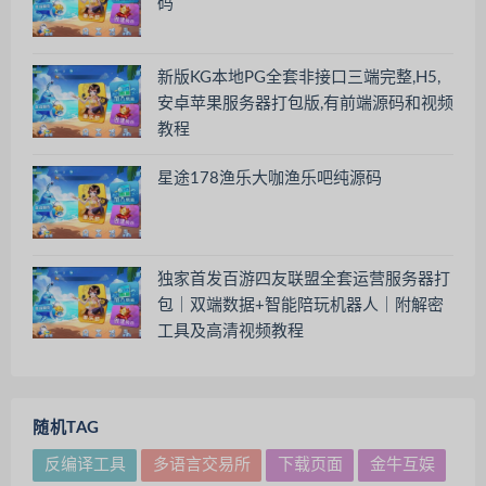
码
新版KG本地PG全套非接口三端完整,H5,
安卓苹果服务器打包版,有前端源码和视频
教程
星途178渔乐大咖渔乐吧纯源码
独家首发百游四友联盟全套运营服务器打
包｜双端数据+智能陪玩机器人｜附解密
工具及高清视频教程
随机TAG
反编译工具
多语言交易所
下载页面
金牛互娱