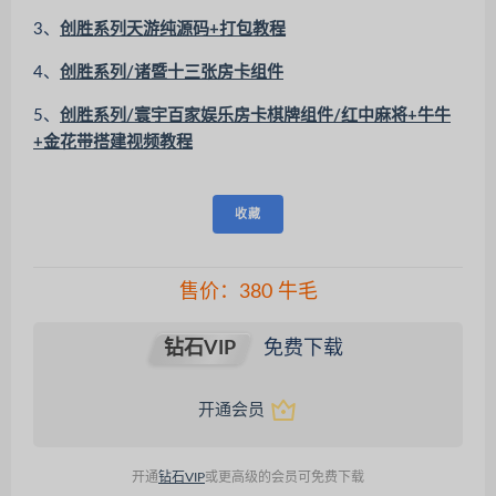
3、
创胜系列天游纯源码+打包教程
4、
创胜系列/诸暨十三张房卡组件
5、
创胜系列/寰宇百家娱乐房卡棋牌组件/红中麻将+牛牛
+金花带搭建视频教程
收藏
售价：
380
牛毛
钻石VIP
免费下载
开通会员
开通
钻石VIP
或更高级的会员可免费下载