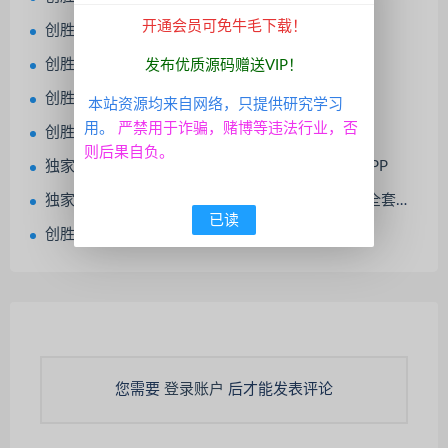
开通会员可免牛毛下载！
创胜系列新闲乐16合1双UI
创胜系列 贵州麻将和跑得快
发布优质源码赠送VIP！
创胜系列台湾麻将妞妞组件+视频教程
本站资源均来自网络，只提供研究学习
用。
严禁用于诈骗，赌博等违法行业，否
创胜房卡系列CocosCreator开拓版源代码
则后果自负。
独家首发创胜系列25版划水麻将,全套数据+双端APP
独家首发创胜系列2025款嘉乐棋牌单款填大坑，全套数据+安卓+IOS
已读
创胜系列幺鸡来了大联盟房卡俱乐部组件带双端
您需要
登录账户
后才能发表评论