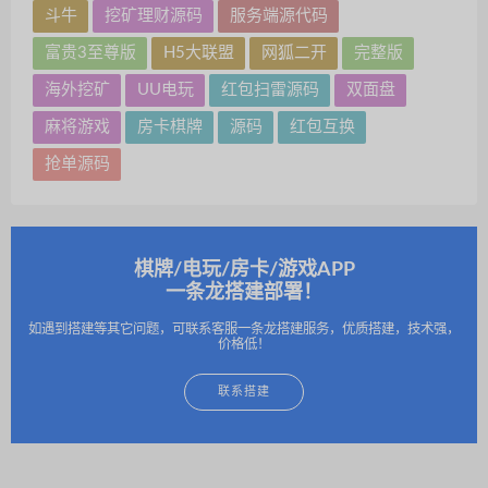
斗牛
挖矿理财源码
服务端源代码
富贵3至尊版
H5大联盟
网狐二开
完整版
海外挖矿
UU电玩
红包扫雷源码
双面盘
麻将游戏
房卡棋牌
源码
红包互换
抢单源码
棋牌/电玩/房卡/游戏APP
一条龙搭建部署！
如遇到搭建等其它问题，可联系客服一条龙搭建服务，优质搭建，技术强，
价格低！
联系搭建