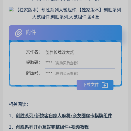
附件
文件名：
创胜长牌改大贰
扫码支付后自动下载。
提取码：
****
（需购买后查看）
解压码：
****
（需购买后查看）
下载文件
相关阅读：
1、
创胜系列/新饶客自家人麻将/亲友圈房卡棋牌组件
2、
创胜系列开心互娱完整组件+视频教程