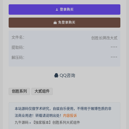
登录购买
免登录购买
文件名：
创胜长牌改大贰
提取码：
****
解压码：
****
QQ咨询
创胜系列
大贰组件
本站源码仅做学术研究，自娱自乐使用，不得用于赌博性质的非
法商业用途！转载请说明出处！
内容投诉
九牛源码
»
【独家版本】创胜系列大贰组件