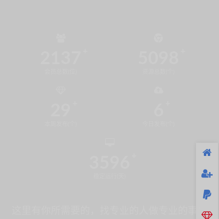
2137
5098
会员总数(位)
资源总数(个)
29
6
本周发布(个)
今日发布(个)
3596
稳定运行(天)
这里有你所需要的，找专业的人做专业的事！