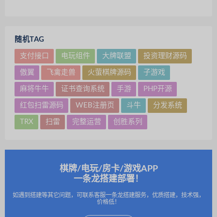
随机TAG
支付接口
电玩组件
大牌联盟
投资理财源码
傲翼
飞禽走兽
火萤棋牌源码
子游戏
麻将牛牛
证书查询系统
手游
PHP开源
红包扫雷源码
WEB注册页
斗牛
分发系统
TRX
扫雷
完整运营
创胜系列
棋牌/电玩/房卡/游戏APP
一条龙搭建部署！
如遇到搭建等其它问题，可联系客服一条龙搭建服务，优质搭建，技术强，
价格低！