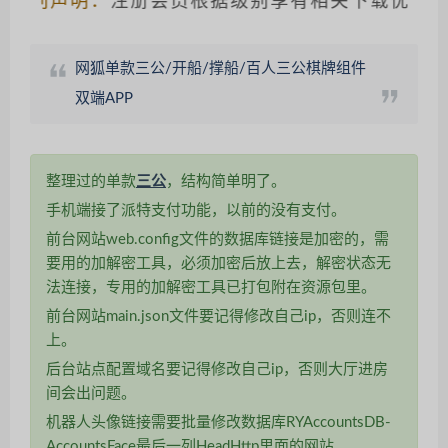
别声明：
注册会员根据级别享有相关下载优惠，请仔
网狐单款三公/开船/撑船/百人三公棋牌组件
双端APP
整理过的单款
三公
，结构简单明了。
手机端接了派特支付功能，以前的没有支付。
前台网站web.config文件的数据库链接是加密的，需
要用的加解密工具，必须加密后放上去，解密状态无
法连接，专用的加解密工具已打包附在资源包里。
前台网站main.json文件要记得修改自己ip，否则连不
上。
后台站点配置域名要记得修改自己ip，否则大厅进房
间会出问题。
机器人头像链接需要批量修改数据库RYAccountsDB-
AccountsFace最后一列HeadHttp里面的网站。