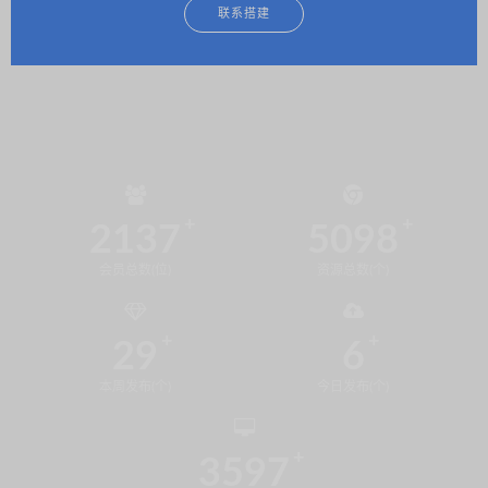
联系搭建
2137
5098
会员总数(位)
资源总数(个)
29
6
本周发布(个)
今日发布(个)
3597