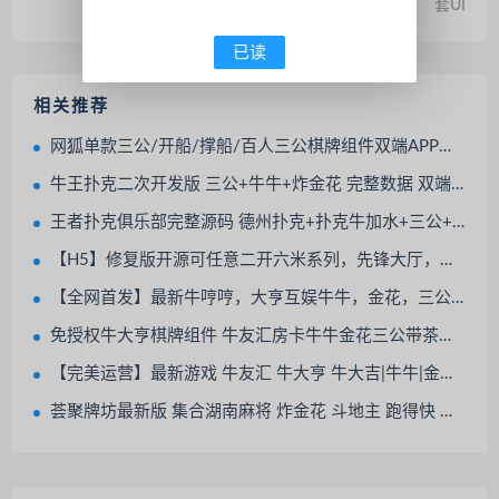
套UI
已读
相关推荐
网狐单款三公/开船/撑船/百人三公棋牌组件双端APP另一套UI
牛王扑克二次开发版 三公+牛牛+炸金花 完整数据 双端APP
王者扑克俱乐部完整源码 德州扑克+扑克牛加水+三公+牛牛 附打包教程
【H5】修复版开源可任意二开六米系列，先锋大厅，三公，牌九，赖子牛牛都带观战！
【全网首发】最新牛哼哼，大亨互娱牛牛，金花，三公游戏组件+完美运营无授权
免授权牛大亨棋牌组件 牛友汇房卡牛牛金花三公带茶楼模式运营版
【完美运营】最新游戏 牛友汇 牛大亨 牛大吉|牛牛|金花|三公|带茶楼模式自动开房|带超级合伙人系统自动抽水
荟聚牌坊最新版 集合湖南麻将 炸金花 斗地主 跑得快 三公 牛牛 运营级组件下载