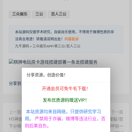
三众娱乐
三公
百人三公
本站源码仅做学术研究，自娱自乐使用，不得用于赌博性质的非
法商业用途！转载请说明出处！
内容投诉
九牛源码
»
三众娱乐APP/单三公/百人三公
分享资源，创造价值！
分享到：
开通会员可免牛毛下载！
发布优质源码赠送VIP！
本站资源均来自网络，只提供研究学习
上一篇
下一篇
用。
严禁用于诈骗，赌博等违法行业，否
H5神兽长链接积分系列可上
网狐单款三公/开船/撑船/百
则后果自负。
下分带一键注册
人三公棋牌组件双端APP另一