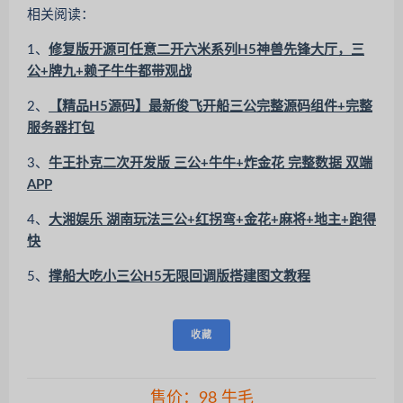
相关阅读：
1、
修复版开源可任意二开六米系列H5神兽先锋大厅，三
公+牌九+赖子牛牛都带观战
2、
【精品H5源码】最新俊飞开船三公完整源码组件+完整
服务器打包
3、
牛王扑克二次开发版 三公+牛牛+炸金花 完整数据 双端
APP
4、
大湘娱乐 湖南玩法三公+红拐弯+金花+麻将+地主+跑得
快
5、
撑船大吃小三公H5无限回调版搭建图文教程
收藏
售价：
98
牛毛