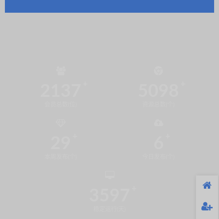
2137
5098
会员总数(位)
资源总数(个)
29
6
本周发布(个)
今日发布(个)
3597
稳定运行(天)