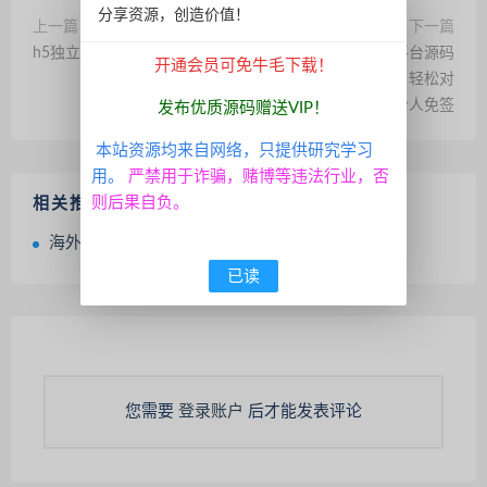
分享资源，创造价值！
上一篇
下一篇
h5独立版塔罗牌占卜系统源码
最新微信广告任务平台源码
开通会员可免牛毛下载！
(运营版) +详细教程，轻松对
接第三方实现个人免签
发布优质源码赠送VIP！
本站资源均来自网络，只提供研究学习
用。
严禁用于诈骗，赌博等违法行业，否
则后果自负。
相关推荐
海外理财投资共享单车可自定义产品
已读
您需要
登录账户
后才能发表评论