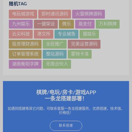
随机TAG
电玩城游戏
即时通讯源码
火萤棋牌源码
九州娱乐
一键架设
微乐
易支付
万利棋牌
云尖科技
港交所
专业捕鱼
猫娱乐
投资理财源码
全民推广
完美运营源码
订单管理系统
整站源码
蒙特卡洛
湖南衡阳字牌
无限合伙人
棋牌/电玩/房卡/游戏APP
一条龙搭建部署！
如遇到搭建等其它问题，可联系客服一条龙搭建服务，优质搭建，技术强，
价格低！
联系搭建