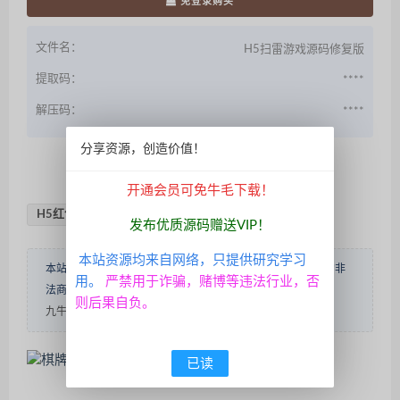
免登录购买
文件名：
H5扫雷游戏源码修复版
提取码：
****
解压码：
****
分享资源，创造价值！
QQ咨询
开通会员可免牛毛下载！
H5红包扫雷游戏
发布优质源码赠送VIP！
本站资源均来自网络，只提供研究学习
本站源码仅做学术研究，自娱自乐使用，不得用于赌博性质的非
用。
严禁用于诈骗，赌博等违法行业，否
法商业用途！转载请说明出处！
内容投诉
则后果自负。
九牛源码
»
H5红包扫雷游戏
已读