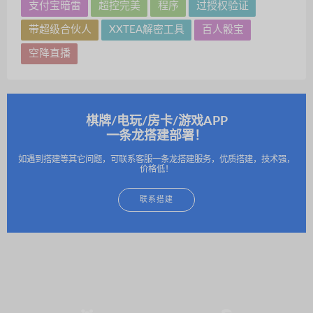
台桌面小工具等完整项目源码，含 C/C++、C#、
支付宝暗雷
超控完美
程序
过授权验证
Python、Go、Java 多语言实现，支持二次开发与商用
带超级合伙人
XXTEA解密工具
百人骰宝
授权，助你快速打造高效生产力工具。
空降直播
棋牌/电玩/房卡/游戏APP
一条龙搭建部署！
如遇到搭建等其它问题，可联系客服一条龙搭建服务，优质搭建，技术强，
价格低！
联系搭建