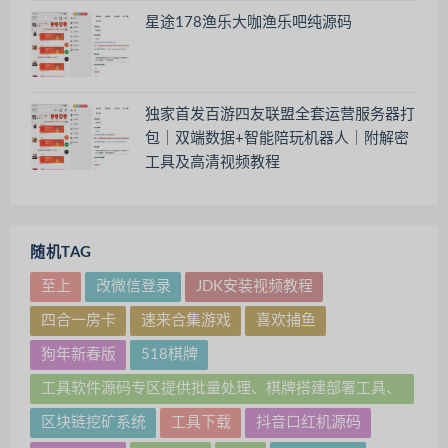
星途178渔乐大咖渔乐吧纯源码
独家首发百游四友联盟全套运营服务器打
包｜双端数据+智能陪玩机器人｜附解密
工具及高清视频教程
随机TAG
至上
改微信登录
JDK安装视频教程
四合一房卡
速来合集游戏
喜欢捕鱼
狗年新春版
518棋牌
工具软件源码专区提供批量处理、棋牌搭建部署工具、
加密/解密、格式转换、系统优化、自动化脚本、跨平
区块链挖矿系统
工具下载
抖音口红机源码