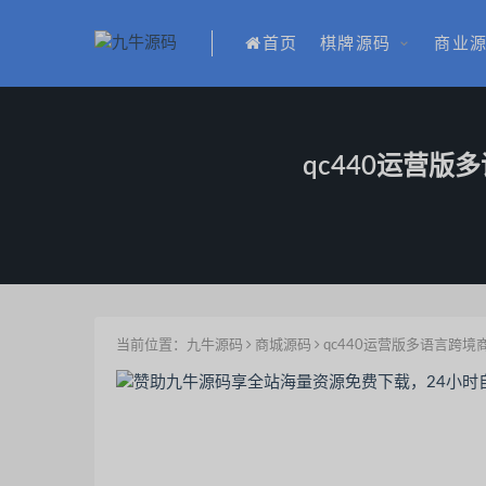
首页
棋牌源码
商业
qc440运营
当前位置：
九牛源码
商城源码
qc440运营版多语言跨
特