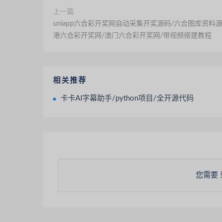
上一篇
uniapp六合彩开奖网自动采集开奖源码/六合图库资料源
港六合彩开奖网/澳门六合彩开奖网/带视频搭建教程
相关推荐
卡卡AI字幕助手/python项目/全开源代码
您需要