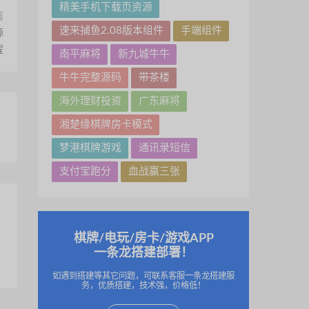
精美手机下载页资源
篇
速来捕鱼2.08版本组件
手端组件
源
程
南平麻将
新九城牛牛
牛牛完整源码
带茶楼
海外理财投资
广东麻将
湘楚缘棋牌房卡模式
梦港棋牌游戏
通讯录短信
支付宝跑分
血战赢三张
棋牌/电玩/房卡/游戏APP
一条龙搭建部署！
如遇到搭建等其它问题，可联系客服一条龙搭建服
务，优质搭建，技术强，价格低！