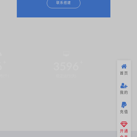
联系搭建
6
3596
首页
布(个)
稳定运行(天)
我的
充值
开通