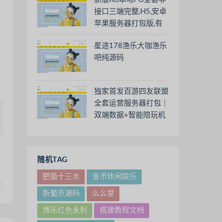
接口三端完整,H5,安卓
苹果服务器打包版,有
前端源码和视频教程
星途178渔乐大咖渔乐
吧纯源码
独家首发百游四友联盟
全套运营服务器打包｜
双端数据+智能陪玩机
器人｜附解密工具及高
清视频教程
随机TAG
肥猫十三水
金币休闲娱乐
新葡京源码
么么堂
博乐红色永利
搭建教程文档