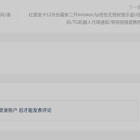
下一
码/香
红盟发卡12月份最新二开imtoken/tp钱包无授权提示盗U
码/TG机器人代理通知/带视频搭建教
登录账户
后才能发表评论