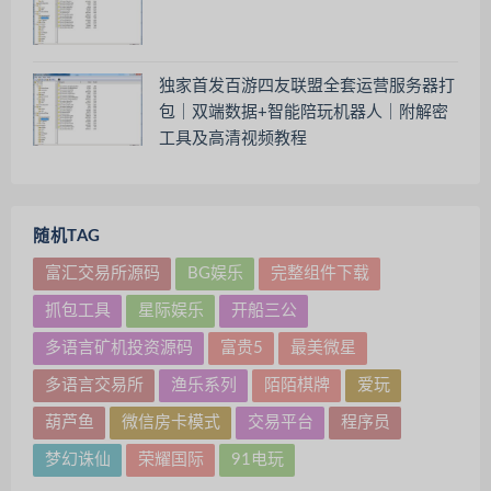
独家首发百游四友联盟全套运营服务器打
包｜双端数据+智能陪玩机器人｜附解密
工具及高清视频教程
随机TAG
富汇交易所源码
BG娱乐
完整组件下载
抓包工具
星际娱乐
开船三公
多语言矿机投资源码
富贵5
最美微星
多语言交易所
渔乐系列
陌陌棋牌
爱玩
葫芦鱼
微信房卡模式
交易平台
程序员
梦幻诛仙
荣耀国际
91电玩