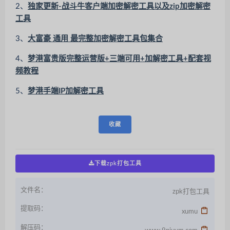
2、
独家更新-战斗牛客户端加密解密工具以及zip加密解密
工具
3、
大富豪 通用 最完整加密解密工具包集合
4、
梦港富贵版完整运营版+三端可用+加解密工具+配套视
频教程
5、
梦港手端IP加解密工具
收藏
下载zpk打包工具
文件名：
zpk打包工具
提取码：
xumu
解压码：