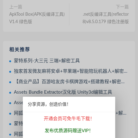
上一篇
下一篇
ApkTool Box(APK反编译工具)
.net反编译工具(reflector
V1.4 绿色版
8)v8.5.0.179 绿色注册版
相关推荐
蒙特系列-大三元 三端+解密工具
独家首发微友麻将安卓+苹果端+智能陪玩机器人+解密工具+语音视频教程
【商业产品】百游哈友房卡棋牌游戏+搭建教程+解密工具
Assets Bundle Extractor汉化版 Unity3d编辑工具
Assets Bundle Extractor(Unity3d编辑工具)
分享资源，创造价值！
网狐电玩系列金凤阁电玩城棋牌游戏组件三端完整+解密工具
开通会员可免牛毛下载！
蒙特电玩系列通用搭建视频教程+解密工具
发布优质源码赠送VIP！
网狐系列天宫捕鱼电玩游戏带解密工具