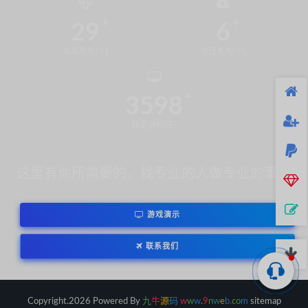
29
6
本周发布(个)
今日发布(个)
3598
稳定运行(天)
这里有你所需要的，找专业的人做专业的事！
游戏演示
联系我们
Copyright.2026 Powered By
九
牛
源
码
w
w
w
.
9
n
w
e
b
.
c
o
m
sitemap