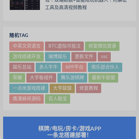
包｜双端数据+智能陪玩机器人｜附解密
工具及高清视频教程
随机TAG
中英文双语言
BTC虚拟币投注
修复微信登录
游戏搭建开发
瑞博娱乐
更新文件
ssc
娱乐总站
多人牛牛
APP平台
俱乐部合伙人
荣耀
大字板组件
舞乐游棋牌
最新牛联盟
一点米游戏搭建
大亨联盟
修复教程
鹰潭麻将源码
百人骰宝
棋牌/电玩/房卡/游戏APP
一条龙搭建部署！