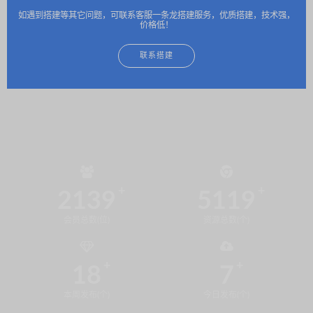
如遇到搭建等其它问题，可联系客服一条龙搭建服务，优质搭建，技术强，
价格低！
联系搭建
2139
5119
会员总数(位)
资源总数(个)
18
7
本周发布(个)
今日发布(个)